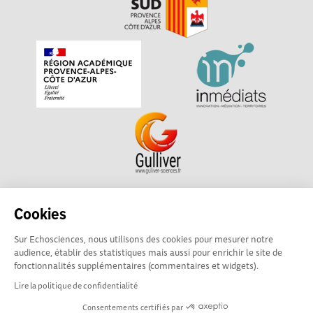
Echosciences Sud Provence-Alpes-Côte d'Azur est à
Cookies
l'initiative de la Région Sud et de la Délégation régionale
Sur Echosciences, nous utilisons des cookies pour mesurer notre
académique pour la Recherche et l'Innovation Provence-
audience, établir des statistiques mais aussi pour enrichir le site de
Alpes-Côte d'Azur. La plateforme est mise en oeuvre pour
fonctionnalités supplémentaires (commentaires et widgets).
vous par
Gulliver
Lire la politique de confidentialité
Consentements certifiés par
Mentions légales
|
Politique de confidentialité
|
CGU