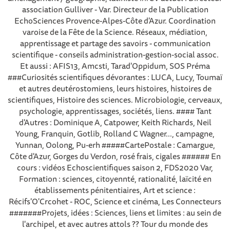
association Gulliver - Var. Directeur de la Publication
EchoSciences Provence-Alpes-Côte d'Azur. Coordination
varoise de la Fête de la Science. Réseaux, médiation,
apprentissage et partage des savoirs - communication
scientifique - conseils administration-gestion-social assoc.
Et aussi : AFIS13, Amcsti, Tarad'Oppidum, SOS Préma
###Curiosités scientifiques dévorantes : LUCA, Lucy, Toumaï
et autres deutérostomiens, leurs histoires, histoires de
scientifiques, Histoire des sciences. Microbiologie, cerveaux,
psychologie, apprentissages, sociétés, liens. #### Tant
d'Autres : Dominique A, Catpower, Keith Richards, Neil
Young, Franquin, Gotlib, Rolland C Wagner..., campagne,
Yunnan, Oolong, Pu-erh #####CartePostale : Camargue,
Côte d'Azur, Gorges du Verdon, rosé frais, cigales ###### En
cours : vidéos Echoscientifiques saison 2, FDS2020 Var,
Formation : sciences, citoyennté, rationalité, laïcité en
établissements pénitentiaires, Art et science :
Récifs'O'Crcohet - ROC, Science et cinéma, Les Connecteurs
#######Projets, idées : Sciences, liens et limites : au sein de
l'archipel, et avec autres attols ?? Tour du monde des