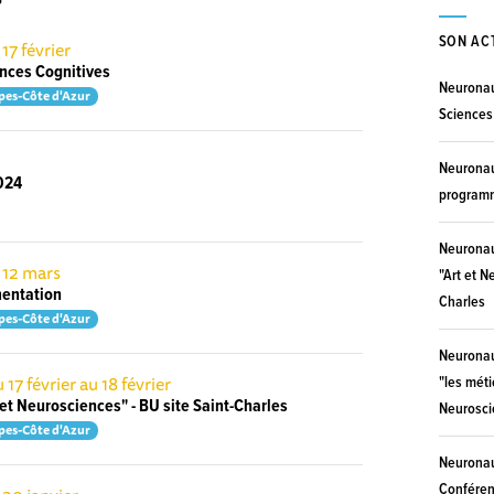
S
SON AC
 17 février
nces Cognitives
Neurona
pes-Côte d'Azur
Sciences
Neurona
024
program
Neurona
 12 mars
"Art et N
mentation
Charles
pes-Côte d'Azur
Neurona
 17 février au 18 février
"les mét
 et Neurosciences" - BU site Saint-Charles
Neurosci
pes-Côte d'Azur
Neurona
Conféren