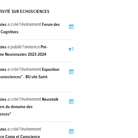
TIVITÉ SUR ECHOSCIENCES
a créé l'événement
utes
Forum des
 Cognitives
a publié l'annonce
utes
Pré-
me Neuronautes 2023-2024
a créé l'événement
utes
Exposition
eurosciences" - BU site Saint-
a créé l'événement
utes
Neurotalk
iers du domaine des
ences"
a créé l'événement
utes
ce Coma et Conscience