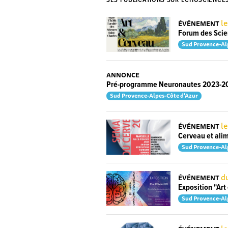
SES PUBLICATIONS SUR ECHOSCIENCE
le
ÉVÉNEMENT
Forum des Scie
Sud Provence-Al
ANNONCE
Pré-programme Neuronautes 2023-2
Sud Provence-Alpes-Côte d'Azur
le
ÉVÉNEMENT
Cerveau et ali
Sud Provence-Al
du
ÉVÉNEMENT
Exposition "Art
Sud Provence-Al