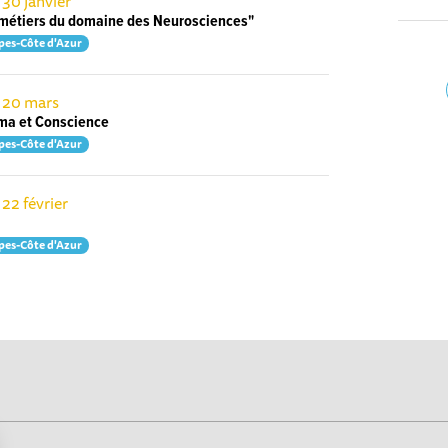
 30 janvier
 métiers du domaine des Neurosciences"
pes-Côte d'Azur
e 20 mars
ma et Conscience
pes-Côte d'Azur
 22 février
pes-Côte d'Azur