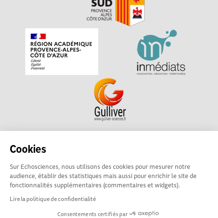
Echosciences Sud Provence-Alpes-Côte d'Azur est à
Cookies
l'initiative de la Région Sud et de la Délégation régionale
Sur Echosciences, nous utilisons des cookies pour mesurer notre
académique pour la Recherche et l'Innovation Provence-
audience, établir des statistiques mais aussi pour enrichir le site de
Alpes-Côte d'Azur. La plateforme est mise en oeuvre pour
fonctionnalités supplémentaires (commentaires et widgets).
vous par
Gulliver
Lire la politique de confidentialité
Consentements certifiés par
Mentions légales
|
Politique de confidentialité
|
CGU