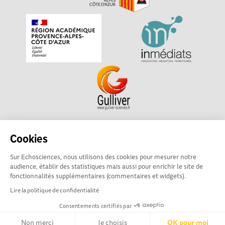
Echosciences Sud Provence-Alpes-Côte d'Azur est à
Cookies
l'initiative de la Région Sud et de la Délégation régionale
Sur Echosciences, nous utilisons des cookies pour mesurer notre
académique pour la Recherche et l'Innovation Provence-
audience, établir des statistiques mais aussi pour enrichir le site de
Alpes-Côte d'Azur. La plateforme est mise en oeuvre pour
fonctionnalités supplémentaires (commentaires et widgets).
vous par
Gulliver
Lire la politique de confidentialité
Consentements certifiés par
Mentions légales
|
Politique de confidentialité
|
CGU
|
Ligne éditoriale
Non merci
Je choisis
OK pour moi