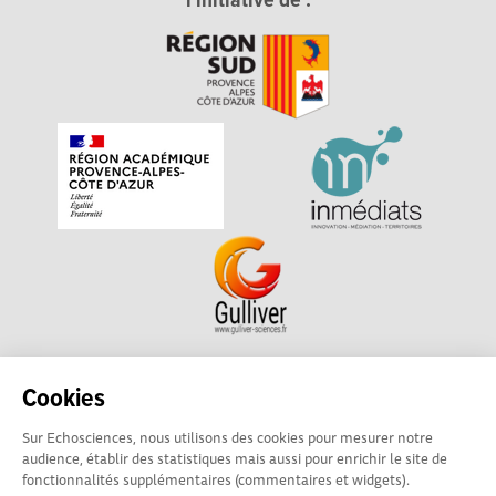
l'initiative de :
Echosciences Sud Provence-Alpes-Côte d'Azur est à
Cookies
l'initiative de la Région Sud et de la Délégation régionale
Sur Echosciences, nous utilisons des cookies pour mesurer notre
académique pour la Recherche et l'Innovation Provence-
audience, établir des statistiques mais aussi pour enrichir le site de
Alpes-Côte d'Azur. La plateforme est mise en oeuvre pour
fonctionnalités supplémentaires (commentaires et widgets).
vous par
Gulliver