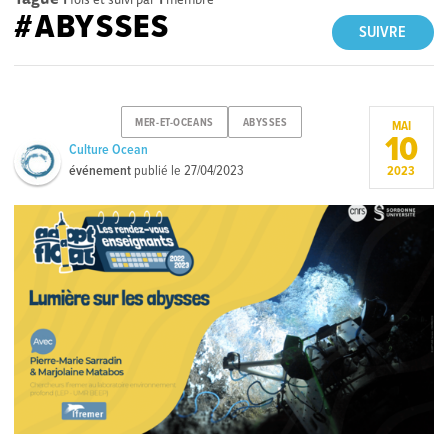
#ABYSSES
SUIVRE
MER-ET-OCEANS
ABYSSES
MAI
10
Culture Ocean
événement
publié le
27/04/2023
2023