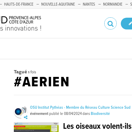
HAUTS-DE-FRANCE
NOUVELLE-AQUITAINE
NANTES
NORMANDIE
Tagué
1
fois
#AERIEN
OSU Institut Pythéas - Membre du Réseau Culture Science Sud
événement
publié le
08/04/2024
dans
Biodiversité
Les oiseaux volent-il