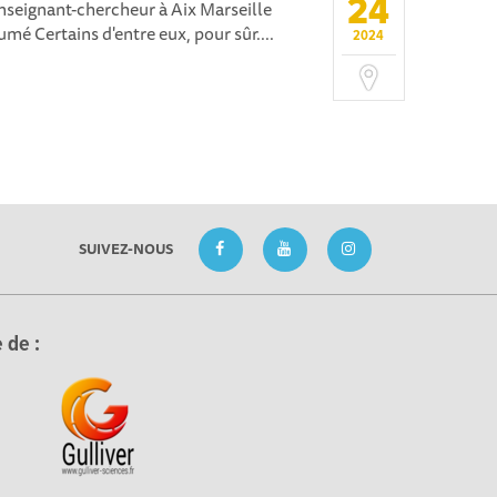
24
nseignant-chercheur à Aix Marseille
mé Certains d'entre eux, pour sûr....
2024
SUIVEZ-NOUS
 de :