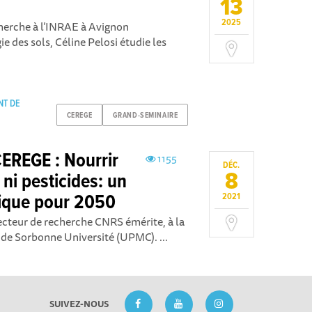
13
”
2025
cherche à l’INRAE à Avignon
ie des sols, Céline Pelosi étudie les
NT DE
CEREGE
GRAND-SEMINAIRE
EREGE : Nourrir
1155
DÉC.
8
 ni pesticides: un
gique pour 2050
2021
irecteur de recherche CNRS émérite, à la
e de Sorbonne Université (UPMC). ...
SUIVEZ-NOUS