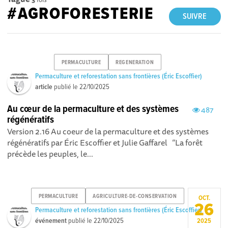
#AGROFORESTERIE
SUIVRE
PERMACULTURE
REGENERATION
Permaculture et reforestation sans frontières (Éric Escoffier)
article
publié le
22/10/2025
Au cœur de la permaculture et des systèmes
487
régénératifs
Version 2.16 Au coeur de la permaculture et des systèmes
régénératifs par Éric Escoffier et Julie Gaffarel “La forêt
précède les peuples, le...
PERMACULTURE
AGRICULTURE-DE-CONSERVATION
OCT.
26
Permaculture et reforestation sans frontières (Éric Escoffier)
événement
publié le
22/10/2025
2025