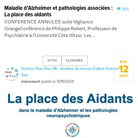
Maladie d’Alzheimer et pathologies associées :
365
La place des aidants
CONFERENCE ANNULEE suite Vigilance
Orange Conférence de Philippe Robert, Professeur de
Psychiatrie à l’Université Côte d’Azur, ​Les...
SPT06
ALZHEIMER
NOV.
12
Science Pour Tous 06 - membre du réseau Culture Science
Sud
2024
événement
publié le
10/10/2024