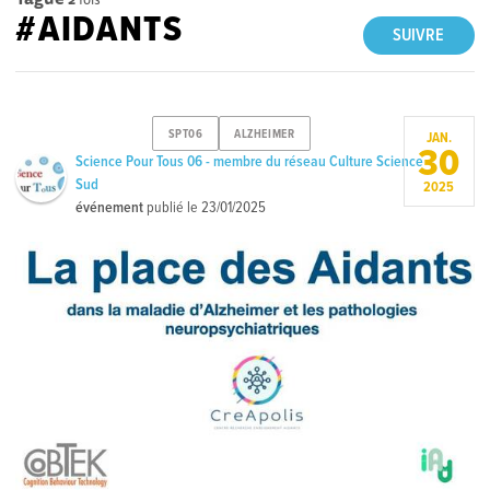
#AIDANTS
SUIVRE
SPT06
ALZHEIMER
JAN.
30
Science Pour Tous 06 - membre du réseau Culture Science
Sud
2025
événement
publié le
23/01/2025