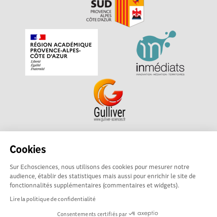
Echosciences Sud Provence-Alpes-Côte d'Azur est à
Cookies
l'initiative de la Région Sud et de la Délégation régionale
Sur Echosciences, nous utilisons des cookies pour mesurer notre
académique pour la Recherche et l'Innovation Provence-
audience, établir des statistiques mais aussi pour enrichir le site de
Alpes-Côte d'Azur. La plateforme est mise en oeuvre pour
fonctionnalités supplémentaires (commentaires et widgets).
vous par
Gulliver
Lire la politique de confidentialité
Consentements certifiés par
Mentions légales
|
Politique de confidentialité
|
CGU