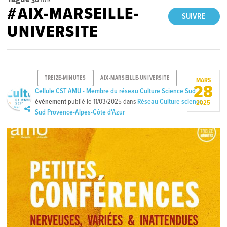
#AIX-MARSEILLE-
SUIVRE
UNIVERSITE
TREIZE-MINUTES
AIX-MARSEILLE-UNIVERSITE
MARS
28
Cellule CST AMU - Membre du réseau Culture Science Sud
événement
publié le
11/03/2025
dans
Réseau Culture science
2025
Sud Provence-Alpes-Côte d'Azur