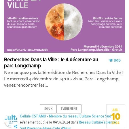
Recherches Dans la Ville : le 4 décembre au
896
parc Longchamp
Ne manquez pas la 1ère édition de Recherches Dans la Ville !
Le mercredi 4 décembre de 14h à 22h au Parc Longchamp,
venez rencontrer les...
SOUK
EVENEMENT
JUIL.
10
Cellule CST AMU - Membre du réseau Culture Science Sud
événement
publié le
04/07/2024
dans
Réseau Culture science
2024
Sud Provence-Alpes-Côte d'Azur