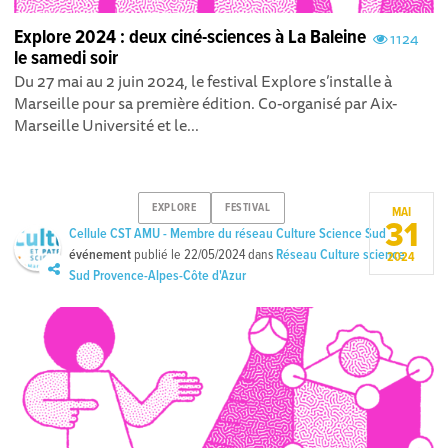
Explore 2024 : deux ciné-sciences à La Baleine
1124
le samedi soir
Du 27 mai au 2 juin 2024, le festival Explore s’installe à
Marseille pour sa première édition. Co-organisé par Aix-
Marseille Université et le...
EXPLORE
FESTIVAL
MAI
31
Cellule CST AMU - Membre du réseau Culture Science Sud
événement
publié le
22/05/2024
dans
Réseau Culture science
2024
Sud Provence-Alpes-Côte d'Azur