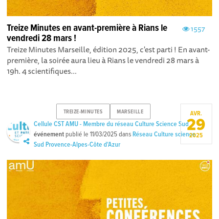
Treize Minutes en avant-première à Rians le
1557
vendredi 28 mars !
Treize Minutes Marseille, édition 2025, c'est parti ! En avant-
première, la soirée aura lieu à Rians le vendredi 28 mars à
19h. 4 scientifiques...
TREIZE-MINUTES
MARSEILLE
AVR.
29
Cellule CST AMU - Membre du réseau Culture Science Sud
événement
publié le
11/03/2025
dans
Réseau Culture science
2025
Sud Provence-Alpes-Côte d'Azur