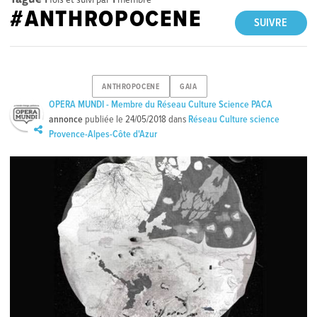
#ANTHROPOCENE
SUIVRE
ANTHROPOCENE
GAIA
OPERA MUNDI - Membre du Réseau Culture Science PACA
annonce
publiée le
24/05/2018
dans
Réseau Culture science
Provence-Alpes-Côte d'Azur