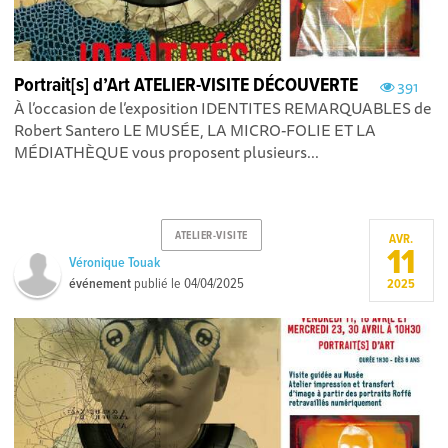
Portrait[s] d’Art ATELIER-VISITE DÉCOUVERTE
391
À l’occasion de l’exposition IDENTITES REMARQUABLES de
Robert Santero LE MUSÉE, LA MICRO-FOLIE ET LA
MÉDIATHÈQUE vous proposent plusieurs...
ATELIER-VISITE
AVR.
11
Véronique Touak
événement
publié le
04/04/2025
2025