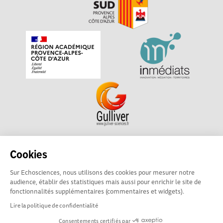
Echosciences Sud Provence-Alpes-Côte d'Azur est à
Cookies
l'initiative de la Région Sud et de la Délégation régionale
Sur Echosciences, nous utilisons des cookies pour mesurer notre
académique pour la Recherche et l'Innovation Provence-
audience, établir des statistiques mais aussi pour enrichir le site de
Alpes-Côte d'Azur. La plateforme est mise en oeuvre pour
fonctionnalités supplémentaires (commentaires et widgets).
vous par
Gulliver
Lire la politique de confidentialité
Consentements certifiés par