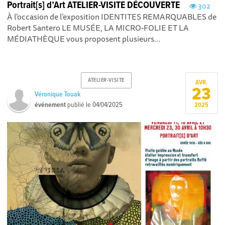
Portrait[s] d’Art ATELIER-VISITE DÉCOUVERTE
302
À l’occasion de l’exposition IDENTITES REMARQUABLES de
Robert Santero LE MUSÉE, LA MICRO-FOLIE ET LA
MÉDIATHÈQUE vous proposent plusieurs...
ATELIER-VISITE
AVR.
23
Véronique Touak
événement
publié le
04/04/2025
2025