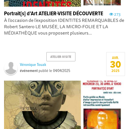
Portrait[s] d’Art ATELIER-VISITE DÉCOUVERTE
273
À l’occasion de l’exposition IDENTITES REMARQUABLES de
Robert Santero LE MUSÉE, LA MICRO-FOLIE ET LA
MÉDIATHÈQUE vous proposent plusieurs...
ATELIER-VISITE
AVR.
30
Véronique Touak
événement
publié le
04/04/2025
2025