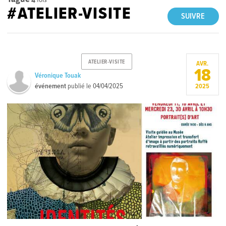
#ATELIER-VISITE
SUIVRE
ATELIER-VISITE
AVR.
18
Véronique Touak
événement
publié le
04/04/2025
2025