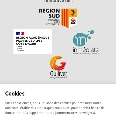
l'initiative de :
Echosciences Sud Provence-Alpes-Côte d'Azur est à
Cookies
l'initiative de la Région Sud et de la Délégation régionale
Sur Echosciences, nous utilisons des cookies pour mesurer notre
académique pour la Recherche et l'Innovation Provence-
audience, établir des statistiques mais aussi pour enrichir le site de
Alpes-Côte d'Azur. La plateforme est mise en oeuvre pour
fonctionnalités supplémentaires (commentaires et widgets).
vous par
Gulliver