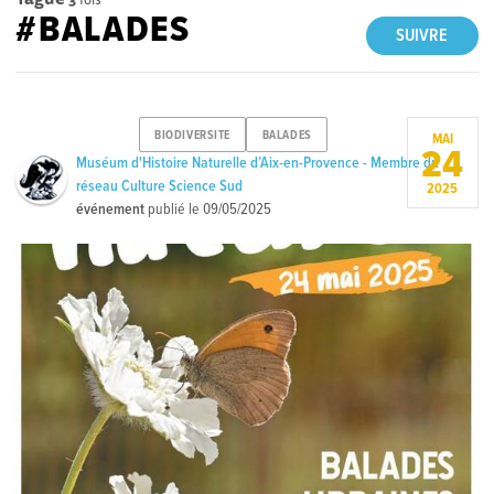
#BALADES
SUIVRE
BIODIVERSITE
BALADES
MAI
24
Muséum d'Histoire Naturelle d’Aix-en-Provence - Membre du
réseau Culture Science Sud
2025
événement
publié le
09/05/2025