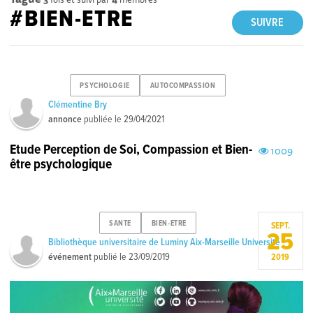
#BIEN-ETRE
SUIVRE
PSYCHOLOGIE
AUTOCOMPASSION
Clémentine Bry
annonce
publiée le
29/04/2021
Etude Perception de Soi, Compassion et Bien-
1009
être psychologique
SANTE
BIEN-ETRE
SEPT.
25
Bibliothèque universitaire de Luminy Aix-Marseille Université
événement
publié le
23/09/2019
2019