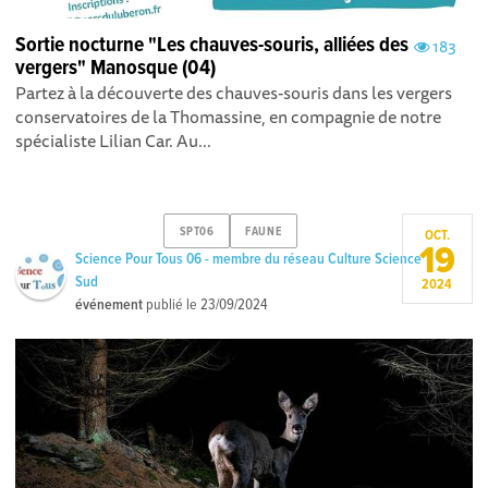
Sortie nocturne "Les chauves-souris, alliées des
183
vergers" Manosque (04)
Partez à la découverte des chauves-souris dans les vergers
conservatoires de la Thomassine, en compagnie de notre
spécialiste Lilian Car. Au...
SPT06
FAUNE
OCT.
19
Science Pour Tous 06 - membre du réseau Culture Science
Sud
2024
événement
publié le
23/09/2024