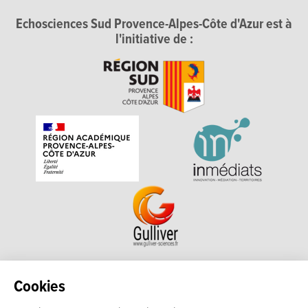
Echosciences Sud Provence-Alpes-Côte d'Azur est à
l'initiative de :
Echosciences Sud Provence-Alpes-Côte d'Azur est à
Cookies
l'initiative de la Région Sud et de la Délégation régionale