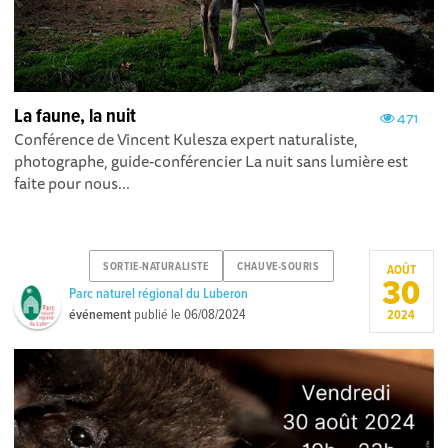
La faune, la nuit
471
Conférence de Vincent Kulesza expert naturaliste,
photographe, guide-conférencier La nuit sans lumière est
faite pour nous...
SORTIE-NATURALISTE
CHAUVE-SOURIS
AOÛT
30
Parc naturel régional du Luberon
événement
publié le
06/08/2024
2024