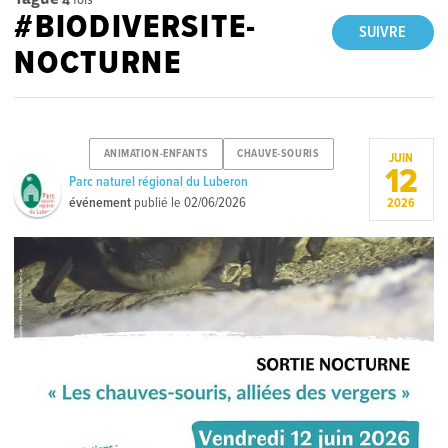
#BIODIVERSITE-
SUIVRE
NOCTURNE
ANIMATION-ENFANTS
CHAUVE-SOURIS
JUIN
12
Parc naturel régional du Luberon
événement
publié le
02/06/2026
2026