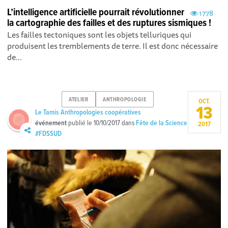
L’intelligence artificielle pourrait révolutionner
1778
la cartographie des failles et des ruptures sismiques !
Les failles tectoniques sont les objets telluriques qui
produisent les tremblements de terre. Il est donc nécessaire
de...
ATELIER
ANTHROPOLOGIE
OCT.
13
Le Tamis Anthropologies coopératives
événement
publié le
10/10/2017
dans
Fête de la Science
2017
#FDSSUD