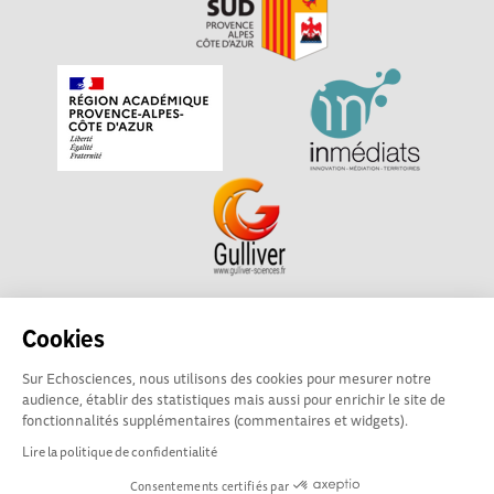
Echosciences Sud Provence-Alpes-Côte d'Azur est à
Cookies
l'initiative de la Région Sud et de la Délégation régionale
Sur Echosciences, nous utilisons des cookies pour mesurer notre
académique pour la Recherche et l'Innovation Provence-
audience, établir des statistiques mais aussi pour enrichir le site de
Alpes-Côte d'Azur. La plateforme est mise en oeuvre pour
fonctionnalités supplémentaires (commentaires et widgets).
vous par
Gulliver
Lire la politique de confidentialité
Consentements certifiés par
Mentions légales
|
Politique de confidentialité
|
CGU