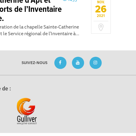
therine d’Apt et
NOV.
26
orts de l’Inventaire
e.
2021
ration de la chapelle Sainte-Catherine
 le Service régional de l’Inventaire à...
SUIVEZ-NOUS
 de :