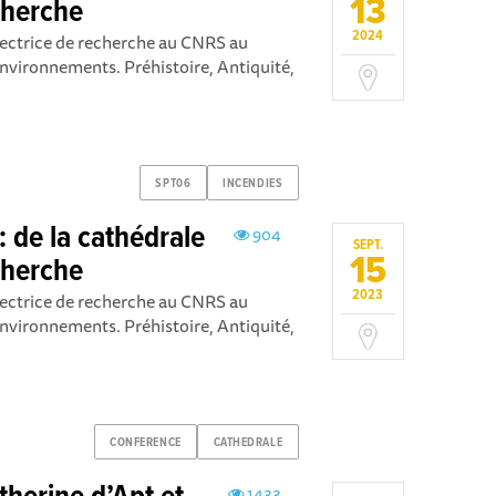
13
echerche
2024
rectrice de recherche au CNRS au
nvironnements. Préhistoire, Antiquité,
SPT06
INCENDIES
 de la cathédrale
904
SEPT.
15
echerche
2023
rectrice de recherche au CNRS au
nvironnements. Préhistoire, Antiquité,
CONFERENCE
CATHEDRALE
1433