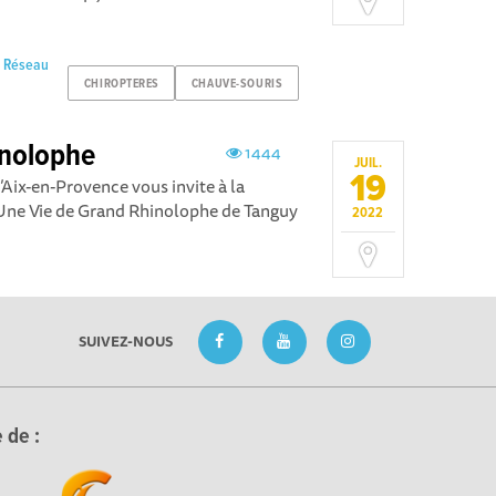
u Réseau
CHIROPTERES
CHAUVE-SOURIS
inolophe
1444
JUIL.
19
Aix-en-Provence vous invite à la
Une Vie de Grand Rhinolophe de Tanguy
2022
SUIVEZ-NOUS
 de :