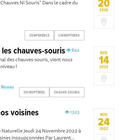
20
i Chauves Ni Souris” Dans le cadre du
2026
CONFERENCE
CHIROPTERES
 les chauves-souris
842
NOV.
14
l des chauves-souris, vient nous
niveau !
2024
u Réseau
CHIROPTERES
CHAUVE-SOURIS
nos voisines
1323
NOV.
24
2022
 Naturelle Jeudi 24 Novembre 2022 à
sines insoupçonnées Par Laurent...