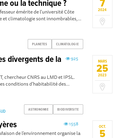
7
me ou la technique ?
2024
fesseur émérite de l'université Côte
e et climatologie sont innombrables,...
PLANETES
CLIMATOLOGIE
es divergents de la
925
MARS
25
2023
T, chercheur CNRS au LMD et IPSL.
s conditions d'habitabilité des...
ASTRONOMIE
BIODIVERSITE
SSUD
yères
1558
OCT.
5
a Maison de l’environnement organise la