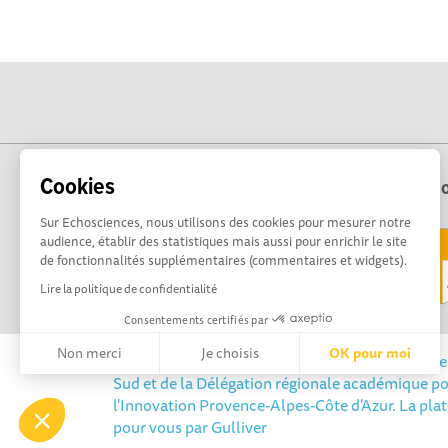
Cookies
Echo
Sur Echosciences, nous utilisons des cookies pour mesurer notre
audience, établir des statistiques mais aussi pour enrichir le site
de fonctionnalités supplémentaires (commentaires et widgets).
Lire la politique de confidentialité
Consentements certifiés par
Non merci
Je choisis
OK pour moi
Echosciences Sud Provence-Alpes-Côte d'Azur est 
Sud et de la Délégation régionale académique po
Axeptio consent
Plateforme de Gestion du Consentement : Personnalisez vos 
l'Innovation Provence-Alpes-Côte d'Azur. La pla
pour vous par
Gulliver
Notre plateforme vous permet d'adapter et de gérer vos paramè