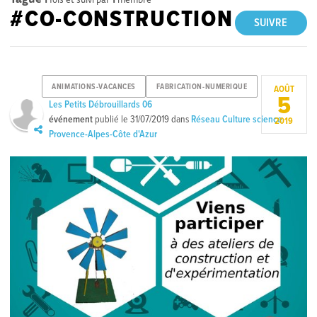
#CO-CONSTRUCTION
SUIVRE
ANIMATIONS-VACANCES
FABRICATION-NUMERIQUE
AOÛT
5
Les Petits Débrouillards 06
événement
publié le
31/07/2019
dans
Réseau Culture science
2019
Provence-Alpes-Côte d'Azur