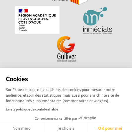
Echosciences Sud Provence-Alpes-Côte d'Azur est à
Cookies
l'initiative de la Région Sud et de la Délégation régionale
Sur Echosciences, nous utilisons des cookies pour mesurer notre
académique pour la Recherche et l'Innovation Provence-
audience, établir des statistiques mais aussi pour enrichir le site de
Alpes-Côte d'Azur. La plateforme est mise en oeuvre pour
fonctionnalités supplémentaires (commentaires et widgets).
vous par
Gulliver
Lire la politique de confidentialité
Consentements certifiés par
Mentions légales
|
Politique de confidentialité
|
CGU
|
Ligne éditoriale
Non merci
Je choisis
OK pour moi