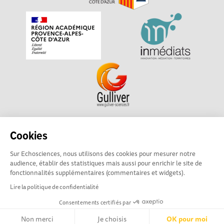
Echosciences Sud Provence-Alpes-Côte d'Azur est à
Cookies
l'initiative de la Région Sud et de la Délégation régionale
Sur Echosciences, nous utilisons des cookies pour mesurer notre
académique pour la Recherche et l'Innovation Provence-
audience, établir des statistiques mais aussi pour enrichir le site de
Alpes-Côte d'Azur. La plateforme est mise en oeuvre pour
fonctionnalités supplémentaires (commentaires et widgets).
vous par
Gulliver
Lire la politique de confidentialité
Consentements certifiés par
Mentions légales
|
Politique de confidentialité
|
CGU
|
Ligne éditoriale
Non merci
Je choisis
OK pour moi