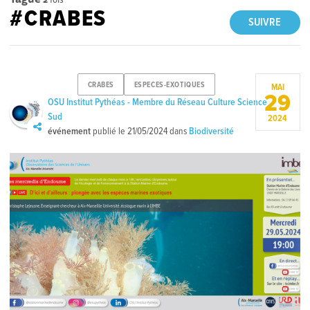
#CRABES
SUIVRE
CRABES
ESPECES-EXOTIQUES
MAI
29
OSU Institut Pythéas - Membre du Réseau Culture Science
Sud
2024
événement
publié le
21/05/2024
dans
Biodiversité