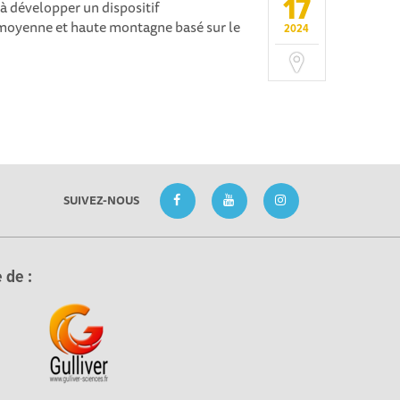
17
 à développer un dispositif
moyenne et haute montagne basé sur le
2024
SUIVEZ-NOUS
 de :