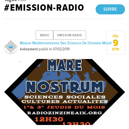
#EMISSION-RADIO
SUIVRE
RADIO
EMISSION-RADIO
FÉV.
9
Maison Méditerranéenne Des Sciences De L'homme Mmsh
événement
publié le
07/02/2019
2019