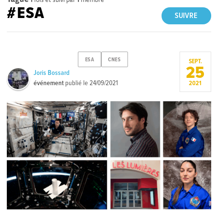
#ESA
SUIVRE
ESA
CNES
SEPT.
25
Joris Bossard
événement
publié le
24/09/2021
2021