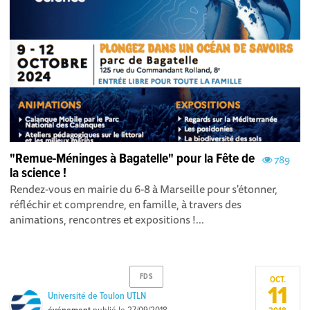
"Remue-Méninges à Bagatelle" pour la Fête de
789
la science !
Rendez-vous en mairie du 6-8 à Marseille pour s'étonner,
réfléchir et comprendre, en famille, à travers des
animations, rencontres et expositions !...
FDS
OCT.
11
Université de Toulon UTLN