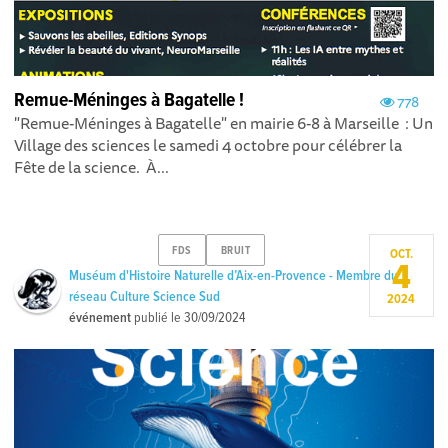
Remue-Méninges à Bagatelle !
778
"Remue-Méninges à Bagatelle" en mairie 6-8 à Marseille : Un
Village des sciences le samedi 4 octobre pour célébrer la
Fête de la science. À...
FDS
BRUIT
OCT.
4
Muséum d'Histoire Naturelle d’Aix-en-Provence - Membre du
réseau Culture Science Sud
2024
événement
publié le
30/09/2024