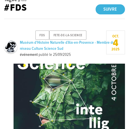
#FDS
SUIVRE
FDS
FETE-DE-LA-SCIENCE
OCT.
4
Muséum d'Histoire Naturelle d’Aix-en-Provence - Membre du
réseau Culture Science Sud
2025
événement
publié le
25/09/2025