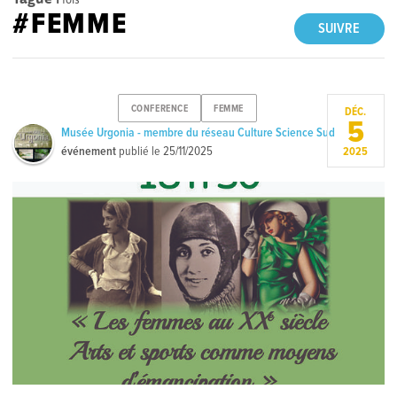
#FEMME
SUIVRE
CONFERENCE
FEMME
DÉC.
5
Musée Urgonia - membre du réseau Culture Science Sud
événement
publié le
25/11/2025
2025