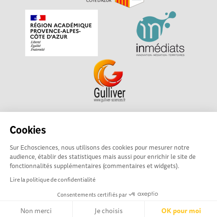
Echosciences Sud Provence-Alpes-Côte d'Azur est à
Cookies
l'initiative de la Région Sud et de la Délégation régionale
Sur Echosciences, nous utilisons des cookies pour mesurer notre
académique pour la Recherche et l'Innovation Provence-
audience, établir des statistiques mais aussi pour enrichir le site de
Alpes-Côte d'Azur. La plateforme est mise en oeuvre pour
fonctionnalités supplémentaires (commentaires et widgets).
vous par
Gulliver
Lire la politique de confidentialité
Consentements certifiés par
Mentions légales
|
Politique de confidentialité
|
CGU
|
Ligne éditoriale
Non merci
Je choisis
OK pour moi