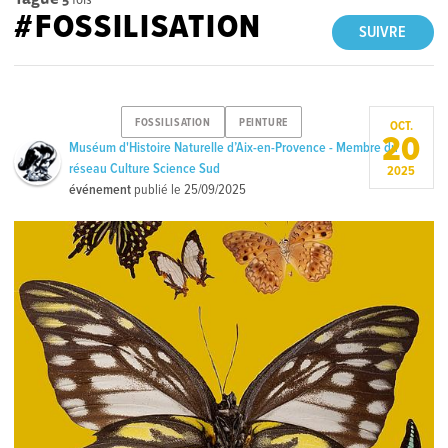
#FOSSILISATION
SUIVRE
FOSSILISATION
PEINTURE
OCT.
20
Muséum d'Histoire Naturelle d’Aix-en-Provence - Membre du
réseau Culture Science Sud
2025
événement
publié le
25/09/2025