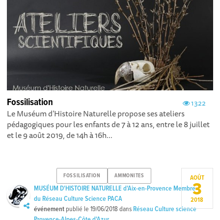
Fossilisation
1322
Le Muséum d’Histoire Naturelle propose ses ateliers
pédagogiques pour les enfants de 7 à 12 ans, entre le 8 juillet
et le 9 août 2019, de 14h à 16h...
FOSSILISATION
AMMONITES
AOÛT
3
MUSÉUM D'HISTOIRE NATURELLE d'Aix-en-Provence Membre
du Réseau Culture Science PACA
2018
événement
publié le
19/06/2018
dans
Réseau Culture science
Provence-Alpes-Côte d'Azur