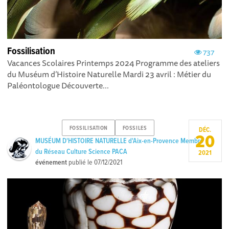
Fossilisation
737
Vacances Scolaires Printemps 2024 Programme des ateliers
du Muséum d’Histoire Naturelle Mardi 23 avril : Métier du
Paléontologue Découverte...
FOSSILISATION
FOSSILES
DÉC.
20
MUSÉUM D'HISTOIRE NATURELLE d'Aix-en-Provence Membre
du Réseau Culture Science PACA
2021
événement
publié le
07/12/2021