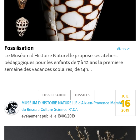
Fossilisation
1221
Le Muséum d’Histoire Naturelle propose ses ateliers
pédagogiques pour les enfants de 7 à 12 ans la premiere
semaine des vacances scolaires, de 14h...
FOSSILISATION
FOSSILES
JUIL.
16
MUSÉUM D'HISTOIRE NATURELLE d'Aix-en-Provence Membre
du Réseau Culture Science PACA
2019
événement
publié le
18/06/2019