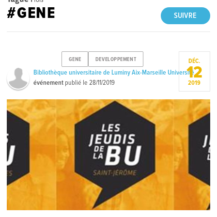
#GENE
SUIVRE
GENE
DEVELOPPEMENT
DÉC.
12
Bibliothèque universitaire de Luminy Aix-Marseille Université
événement
publié le
28/11/2019
2019