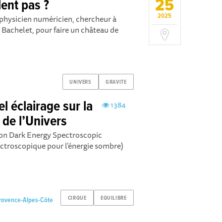
25
lent pas ?
2025
physicien numéricien, chercheur à
 Bachelet, pour faire un château de
UNIVERS
GRAVITE
l éclairage sur la
1384
 de l’Univers
tion Dark Energy Spectroscopic
ctroscopique pour l’énergie sombre)
CIRQUE
EQUILIBRE
Provence-Alpes-Côte