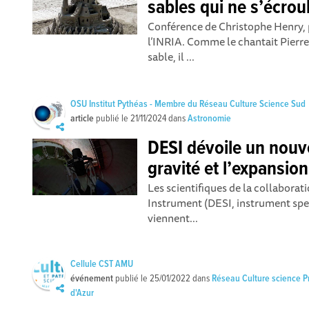
sables qui ne s’écrou
Conférence de Christophe Henry, 
l’INRIA. Comme le chantait Pierre
sable, il ...
OSU Institut Pythéas - Membre du Réseau Culture Science Sud
article
publié le
21/11/2024
dans
Astronomie
DESI dévoile un nouve
gravité et l’expansion
Les scientifiques de la collabora
Instrument (DESI, instrument spe
viennent...
Cellule CST AMU
événement
publié le
25/01/2022
dans
Réseau Culture science 
d'Azur