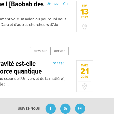
ue ! [Baobab des
1327
1
FÉV.
13
2022
ment vole un avion ou pourquoi nous
, Dara et d’autres chercheurs d’Aix-
PHYSIQUE
GRAVITE
vité est-elle
1274
MARS
21
force quantique
2020
u cœur de l'Univers et de la matière",
 : ...
SUIVEZ-NOUS