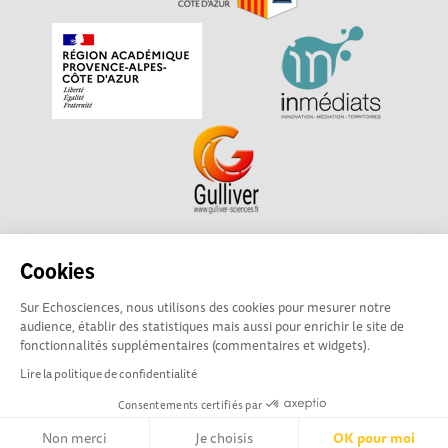
Echosciences Sud Provence-Alpes-Côte d'Azur est à
Cookies
l'initiative de la Région Sud et de la Délégation régionale
Sur Echosciences, nous utilisons des cookies pour mesurer notre
académique pour la Recherche et l'Innovation Provence-
audience, établir des statistiques mais aussi pour enrichir le site de
Alpes-Côte d'Azur. La plateforme est mise en oeuvre pour
fonctionnalités supplémentaires (commentaires et widgets).
vous par
Gulliver
Lire la politique de confidentialité
Consentements certifiés par
Mentions légales
|
Politique de confidentialité
|
CGU
|
Ligne éditoriale
Non merci
Je choisis
OK pour moi