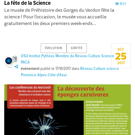
La fête de la Science
871
Le musée de Préhistoire des Gorges du Verdon fête la
science ! Pour l’occasion, le musée vous accueille
gratuitement les deux premiers week-ends...
EVOLUTION
GROTTE
OCT.
25
OSU Institut Pythéas Membre du Réseau Culture Science
PACA
2017
événement
publié le
17/10/2017
dans
Réseau Culture science
Provence-Alpes-Côte d'Azur