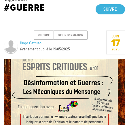
#GUERRE
SUIVRE
GUERRE
DESINFORMATION
JUIN
17
Hugo Gattuso
événement
publié le
19/05/2025
2025