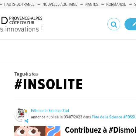
HAUTS-DE-FRANCE
NOUVELLE-AQUITAINE
NANTES
NORMANDIE
Tagué
2
fois
#INSOLITE
Fête de la Science Sud
annonce
publiée le
03/07/2023
dans
Fête de la Science #FDSS
Contribuez à #Dismoi