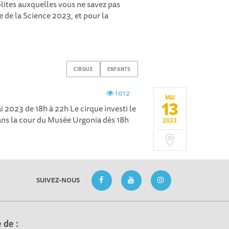
olites auxquelles vous ne savez pas
e de la Science 2023, et pour la
CIRQUE
ENFANTS
1012
MAI
13
023 de 18h à 22h Le cirque investi le
ns la cour du Musée Urgonia dès 18h
2023
SUIVEZ-NOUS
 de :