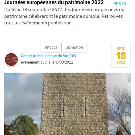
Journées européennes du patrimoine 2022
932
Du 16 au 18 septembre 2022, les Journées européennes du
patrimoine célébreront le patrimoine durable. Retrouvez
tous les événements publiés sur...
JEP2022
ANIMATION
SEPT.
18
Centre Archéologique du Var CAV
événement
publié le
16/09/2022
2022