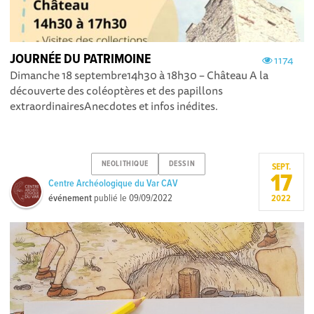
JOURNÉE DU PATRIMOINE
1174
Dimanche 18 septembre14h30 à 18h30 – Château A la
découverte des coléoptères et des papillons
extraordinairesAnecdotes et infos inédites.
NEOLITHIQUE
DESSIN
SEPT.
17
Centre Archéologique du Var CAV
événement
publié le
09/09/2022
2022