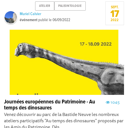
ATELIER
PALEONTOLOGIE
SEPT.
17
Muriel Calvier
événement
publié le
06/09/2022
2022
Journées européennes du Patrimoine - Au
1045
temps des dinosaures
Venez découvrir au parc de la Bastide Neuve les nombreux
ateliers participatifs "Au temps des dinosaures" proposés par
les Amis du Patrimoine. Dès...