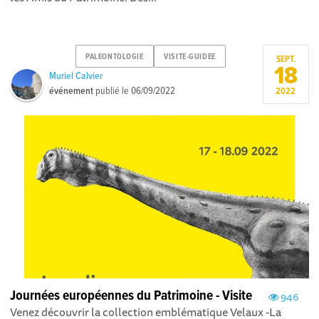
PALEONTOLOGIE
VISITE-GUIDEE
SEPT.
18
Muriel Calvier
événement
publié le
06/09/2022
2022
Journées européennes du Patrimoine - Visite
946
Venez découvrir la collection emblématique Velaux -La