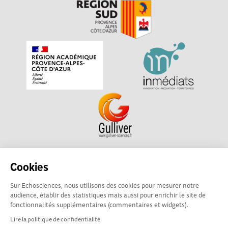
Echosciences Sud Provence-Alpes-Côte d'Azur est à
Cookies
l'initiative de la Région Sud et de la Délégation régionale
Sur Echosciences, nous utilisons des cookies pour mesurer notre
académique pour la Recherche et l'Innovation Provence-
audience, établir des statistiques mais aussi pour enrichir le site de
Alpes-Côte d'Azur. La plateforme est mise en oeuvre pour
fonctionnalités supplémentaires (commentaires et widgets).
vous par
Gulliver
Lire la politique de confidentialité