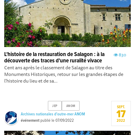
L'histoire de la restauration de Salagon : à la
830
découverte des traces d'une ruralité vivace
Cent ans après le classement de Salagon au titre des
Monuments Historiques, retour sur les grandes étapes de
l'histoire du lieu et de sa...
JEP
ANOM
SEPT.
17
Archives nationales d'outre-mer ANOM
événement
publié le
07/09/2022
2022