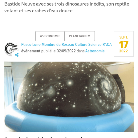
Bastide Neuve avec ses trois dinosaures inédits, son reptile
volant et ses crabes d'eau douce...
ASTRONOMIE
PLANETARIUM
SEPT.
17
Pesco Luno Membre du Réseau Culture Science PACA
événement
publié le
02/09/2022
dans
Astronomie
2022