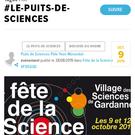
#LE-PUITS-DE-
SUIVRE
SCIENCES
LE-PUITS-DE-SCIENCES
BOUCHES-DU-RHONE
OCT.
9
Puits de Sciences Pôle Yvon Morandat
événement
publié le
28/08/2019
dans
Fête de la Science
2019
#FDSSUD