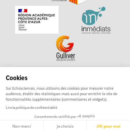
Echosciences Sud Provence-Alpes-Côte d'Azur est à
Cookies
l'initiative de la Région Sud et de la Délégation régionale
Sur Echosciences, nous utilisons des cookies pour mesurer notre
académique pour la Recherche et l'Innovation Provence-
audience, établir des statistiques mais aussi pour enrichir le site de
Alpes-Côte d'Azur. La plateforme est mise en oeuvre pour
fonctionnalités supplémentaires (commentaires et widgets).
vous par
Gulliver
Lire la politique de confidentialité
Consentements certifiés par
Mentions légales
|
Politique de confidentialité
|
CGU
|
Ligne éditoriale
Non merci
Je choisis
OK pour moi