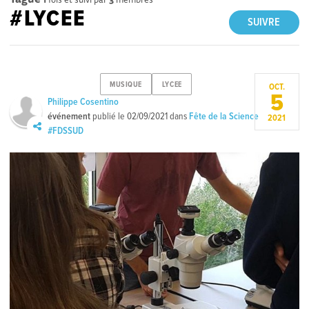
#LYCEE
SUIVRE
MUSIQUE
LYCEE
OCT.
5
Philippe Cosentino
événement
publié le
02/09/2021
dans
Fête de la Science
2021
#FDSSUD