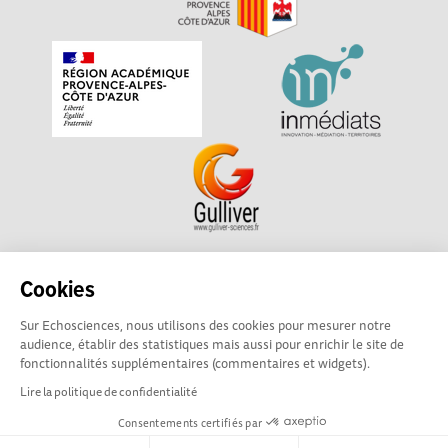
Echosciences Sud Provence-Alpes-Côte d'Azur est à
Cookies
l'initiative de la Région Sud et de la Délégation régionale
Sur Echosciences, nous utilisons des cookies pour mesurer notre
académique pour la Recherche et l'Innovation Provence-
audience, établir des statistiques mais aussi pour enrichir le site de
Alpes-Côte d'Azur. La plateforme est mise en oeuvre pour
fonctionnalités supplémentaires (commentaires et widgets).
vous par
Gulliver
Lire la politique de confidentialité
Consentements certifiés par
Mentions légales
|
Politique de confidentialité
|
CGU