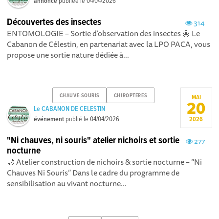
annonce
publiée le
04/04/2026
Découvertes des insectes
314
ENTOMOLOGIE – Sortie d’observation des insectes 🌼 Le
Cabanon de Célestin, en partenariat avec la LPO PACA, vous
propose une sortie nature dédiée à...
CHAUVE-SOURIS
CHIROPTERES
MAI
20
Le CABANON DE CELESTIN
événement
publié le
04/04/2026
2026
"Ni chauves, ni souris" atelier nichoirs et sortie
277
nocturne
🌙 Atelier construction de nichoirs & sortie nocturne – “Ni
Chauves Ni Souris” Dans le cadre du programme de
sensibilisation au vivant nocturne...