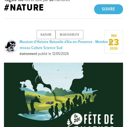
#NATURE
SUIVRE
NATURE
BIODIVERSITE
MAI
23
Muséum d'Histoire Naturelle d’Aix-en-Provence - Membre du
réseau Culture Science Sud
2026
événement
publié le
12/05/2026