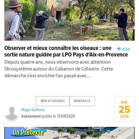
Observer et mieux connaître les oiseaux : une
434
sortie nature guidée par LPO Pays d'Aix-en-Provence
Depuis quatre ans, nous observons avec attention
l’écosystème autour du Cabanon de Célestin. Cette
démarche s’est enrichie l’an passé avec...
MER-ET-OCEANS
MARSEILLE
AVR.
25
Hugo Gattuso
événement
publié le
13/04/2026
2026