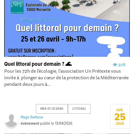
Quel littoral pour demain ? 🌊
308
Pour les 72h de l'écologie, l’association Un Prétexte vous
invite à plonger au cœur de la protection de la Méditerranée
pendant deux jours à...
MER-ET-OCEANS
LITTORAL
AVR.
25
Hugo Gattuso
événement
publié le
13/04/2026
2026