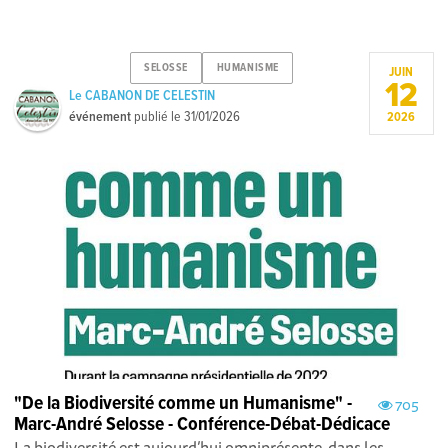
SELOSSE
HUMANISME
JUIN
12
Le CABANON DE CELESTIN
événement
publié le
31/01/2026
2026
"De la Biodiversité comme un Humanisme" -
705
Marc-André Selosse - Conférence-Débat-Dédicace
La biodiversité est aujourd’hui omniprésente dans les