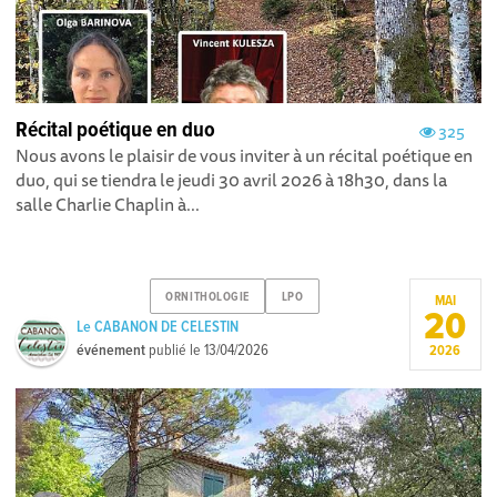
Récital poétique en duo
325
Nous avons le plaisir de vous inviter à un récital poétique en
duo, qui se tiendra le jeudi 30 avril 2026 à 18h30, dans la
salle Charlie Chaplin à...
ORNITHOLOGIE
LPO
MAI
20
Le CABANON DE CELESTIN
événement
publié le
13/04/2026
2026