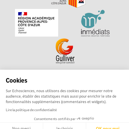
Echosciences Sud Provence-Alpes-Côte d'Azur est à
Cookies
l'initiative de la Région Sud et de la Délégation régionale
Sur Echosciences, nous utilisons des cookies pour mesurer notre
académique pour la Recherche et l'Innovation Provence-
audience, établir des statistiques mais aussi pour enrichir le site de
Alpes-Côte d'Azur. La plateforme est mise en oeuvre pour
fonctionnalités supplémentaires (commentaires et widgets).
vous par
Gulliver
Lire la politique de confidentialité
Consentements certifiés par
Mentions légales
|
Politique de confidentialité
|
CGU
|
Ligne éditoriale
Non merci
Je choisis
OK pour moi