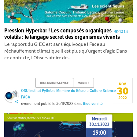
Pression Hyperbar ! Les composés organiques
1214
volatils : le langage secret des organismes vivants
Le rapport du GIEC est sans équivoque ! Face au
réchauffement climatique il est plus qu’urgent d’agir. Dans
ce contexte, l’Observatoire des...
BIOLUMINESCENCE
MARINE
NOV.
30
OSU Institut Pythéas Membre du Réseau Culture Science
PACA
2022
événement
publié le
30/11/2022
dans
Biodiversité