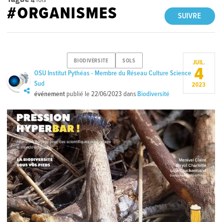
#ORGANISMES
SUIVRE
BIODIVERSITE
SOLS
JUIL.
4
OSU Institut Pythéas - Membre du Réseau Culture Science
Sud
2023
événement
publié le
22/06/2023
dans
Biodiversité