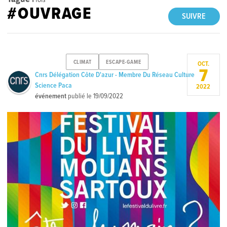
#OUVRAGE
SUIVRE
CLIMAT
ESCAPE-GAME
OCT.
7
Cnrs Délégation Côte D'azur - Membre Du Réseau Culture
Science Paca
2022
événement
publié le
19/09/2022