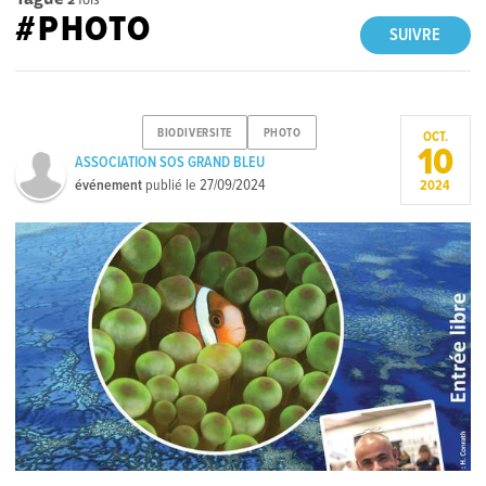
#PHOTO
SUIVRE
BIODIVERSITE
PHOTO
OCT.
10
ASSOCIATION SOS GRAND BLEU
événement
publié le
27/09/2024
2024