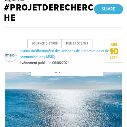
#PROJETDERECHERC
SUIVRE
HE
JOURNEE-D-ETUDE
MER-ET-OCEANS
JUIN
10
Institut méditerranéen des sciences de l'information et de la
communication (IMSIC)
2024
événement
publié le
06/06/2024