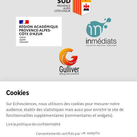
Echosciences Sud Provence-Alpes-Côte d'Azur est à
Cookies
l'initiative de la Région Sud et de la Délégation régionale
Sur Echosciences, nous utilisons des cookies pour mesurer notre
académique pour la Recherche et l'Innovation Provence-
audience, établir des statistiques mais aussi pour enrichir le site de
Alpes-Côte d'Azur. La plateforme est mise en oeuvre pour
fonctionnalités supplémentaires (commentaires et widgets).
vous par
Gulliver
Lire la politique de confidentialité
Consentements certifiés par
Mentions légales
|
Politique de confidentialité
|
CGU