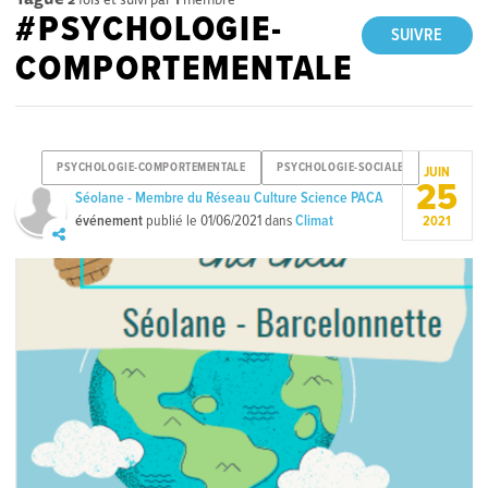
#PSYCHOLOGIE-
SUIVRE
COMPORTEMENTALE
PSYCHOLOGIE-COMPORTEMENTALE
PSYCHOLOGIE-SOCIALE
JUIN
25
Séolane - Membre du Réseau Culture Science PACA
événement
publié le
01/06/2021
dans
Climat
2021