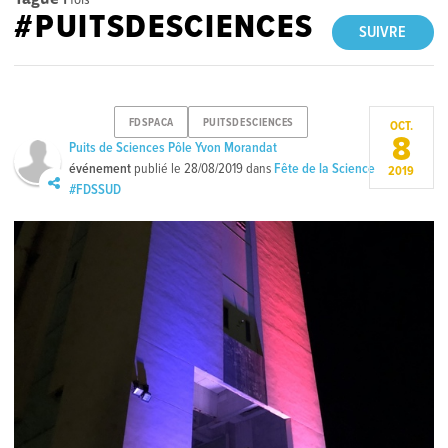
#PUITSDESCIENCES
SUIVRE
FDSPACA
PUITSDESCIENCES
OCT.
8
Puits de Sciences Pôle Yvon Morandat
événement
publié le
28/08/2019
dans
Fête de la Science
2019
#FDSSUD