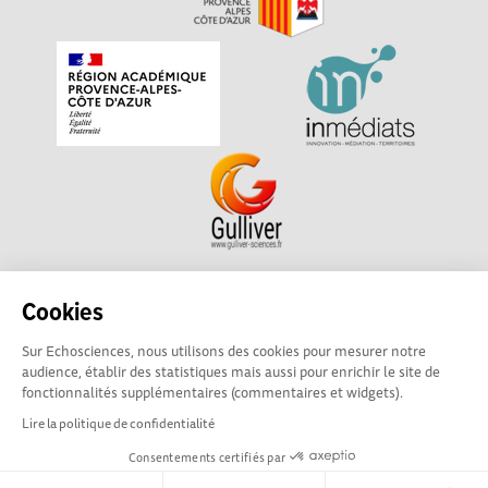
Echosciences Sud Provence-Alpes-Côte d'Azur est à
Cookies
l'initiative de la Région Sud et de la Délégation régionale
Sur Echosciences, nous utilisons des cookies pour mesurer notre
académique pour la Recherche et l'Innovation Provence-
audience, établir des statistiques mais aussi pour enrichir le site de
Alpes-Côte d'Azur. La plateforme est mise en oeuvre pour
fonctionnalités supplémentaires (commentaires et widgets).
vous par
Gulliver
Lire la politique de confidentialité
Consentements certifiés par
Mentions légales
|
Politique de confidentialité
|
CGU
|
Ligne éditoriale