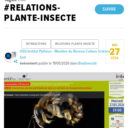
#RELATIONS-
SUIVRE
PLANTE-INSECTE
INTERACTIONS
RELATIONS-PLANTE-INSECTE
MAI
27
OSU Institut Pythéas - Membre du Réseau Culture Science
Sud
2026
événement
publié le
19/05/2026
dans
Biodiversité