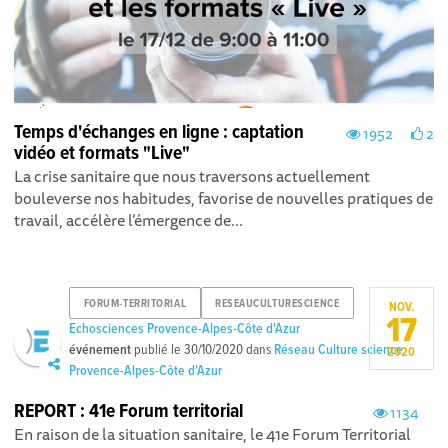
Temps d'échanges en ligne : captation
1952
2
vidéo et formats "Live"
La crise sanitaire que nous traversons actuellement
bouleverse nos habitudes, favorise de nouvelles pratiques de
travail, accélère l’émergence de...
FORUM-TERRITORIAL
RESEAUCULTURESCIENCE
NOV.
17
Echosciences Provence-Alpes-Côte d'Azur
événement
publié le
30/10/2020
dans
Réseau Culture science
2020
Provence-Alpes-Côte d'Azur
REPORT : 41e Forum territorial
1134
En raison de la situation sanitaire, le 41e Forum Territorial